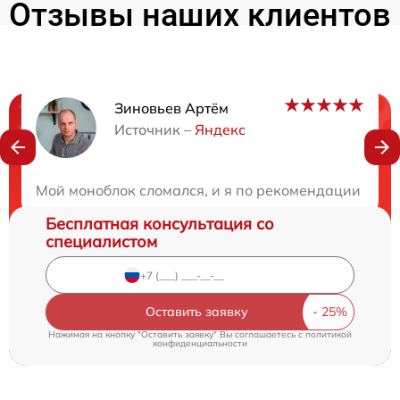
Отзывы наших клиентов
Зиновьев Артём
Нужна консультация?
Источник –
Яндекс
Закажите бесплатную консультацию
Мой моноблок сломался, и я по рекомендации друг
Бесплатная консультация со
специалистом
Оставить заявку
Нажимая на кнопку "Оставить заявку" Вы соглашаетесь c
политикой
конфиденциальности