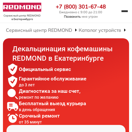
+7 (800) 301-67-48
Ежедневно с 9:00 до 21:00
Сервисный центр REDMOND
Позвонить
мне утром
в Екатеринбурге
Сервисный центр REDMOND
Каталог устройств
Р
Декальцинация кофемашины
REDMOND в Екатеринбурге
Официальный сервис
Гарантийное обслуживание
до 3 лет
Диагностика за наш счет,
ремонт по желанию
Бесплатный выезд курьера
в день обращения
Срочный ремонт
от 35 минут