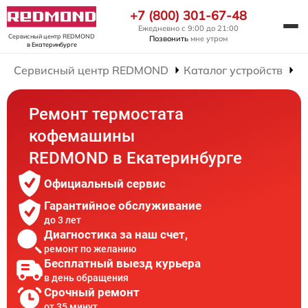
+7 (800) 301-67-48
Ежедневно с 9:00 до 21:00
Сервисный центр REDMOND
Позвонить
мне утром
в Екатеринбурге
Сервисный центр REDMOND
Каталог устройств
Р
Ремонт термостата
кофемашины
REDMOND в Екатеринбурге
Официальный сервис
Гарантийное обслуживание
до 3 лет
Диагностика за наш счет,
ремонт по желанию
Бесплатный выезд курьера
в день обращения
Срочный ремонт
от 35 минут