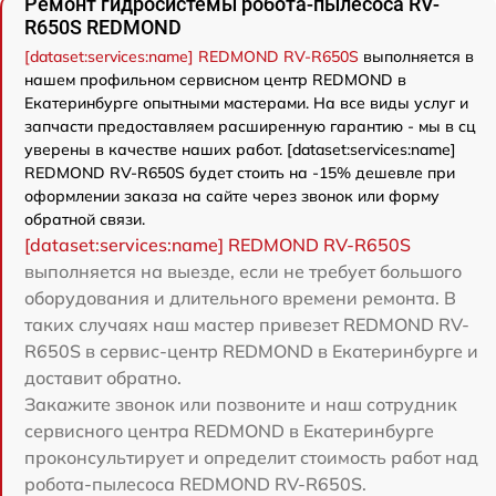
Ремонт гидросистемы робота-пылесоса RV-
R650S REDMOND
[dataset:services:name] REDMOND RV-R650S
выполняется в
нашем профильном сервисном центр REDMOND в
Екатеринбурге опытными мастерами. На все виды услуг и
запчасти предоставляем расширенную гарантию - мы в сц
уверены в качестве наших работ. [dataset:services:name]
REDMOND RV-R650S будет стоить на -15% дешевле при
оформлении заказа на сайте через звонок или форму
обратной связи.
[dataset:services:name] REDMOND RV-R650S
выполняется на выезде, если не требует большого
оборудования и длительного времени ремонта. В
таких случаях наш мастер привезет REDMOND RV-
R650S в сервис-центр REDMOND в Екатеринбурге и
доставит обратно.
Закажите звонок или позвоните и наш сотрудник
сервисного центра REDMOND в Екатеринбурге
проконсультирует и определит стоимость работ над
робота-пылесоса REDMOND RV-R650S.