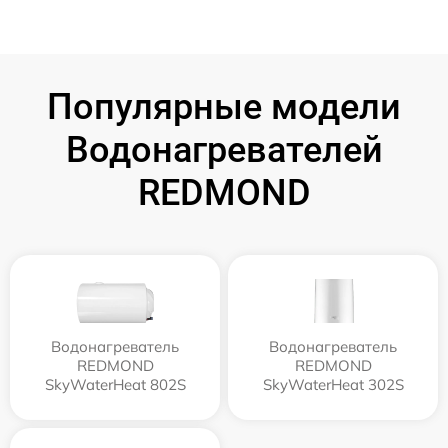
Популярные модели
Водонагревателей
REDMOND
Водонагреватель
Водонагреватель
REDMOND
REDMOND
SkyWaterHeat 802S
SkyWaterHeat 302S