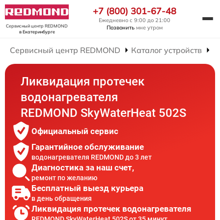
+7 (800) 301-67-48
Ежедневно с 9:00 до 21:00
Сервисный центр REDMOND
Позвонить
мне утром
в Екатеринбурге
Сервисный центр REDMOND
Каталог устройств
Р
Ликвидация протечек
водонагревателя
REDMOND SkyWaterHeat 502S
Официальный сервис
Гарантийное обслуживание
водонагревателя REDMOND до 3 лет
Диагностика за наш счет,
ремонт по желанию
Бесплатный выезд курьера
в день обращения
Ликвидация протечек водонагревателя
REDMOND SkyWaterHeat 502S от 35 минут