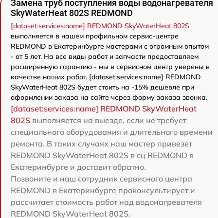
Замена труб поступления воды водонагревателя
SkyWaterHeat 802S REDMOND
[dataset:services:name] REDMOND SkyWaterHeat 802S
выполняется в нашем профильном сервис-центре
REDMOND в Екатеринбурге мастерами с огромным опытом
- от 5 лет. На все виды работ и запчасти предоставляем
расширенную гарантию - мы в сервисном центр уверены в
качестве наших работ. [dataset:services:name] REDMOND
SkyWaterHeat 802S будет стоить на -15% дешевле при
оформлении заказа на сайте через форму заказа звонка.
[dataset:services:name] REDMOND SkyWaterHeat
802S
выполняется на выезде, если не требует
специального оборудования и длительного времени
ремонта. В таких случаях наш мастер привезет
REDMOND SkyWaterHeat 802S в сц REDMOND в
Екатеринбурге и доставит обратно.
Позвоните и наш сотрудник сервисного центра
REDMOND в Екатеринбурге проконсультирует и
рассчитает стоимость работ над водонагревателя
REDMOND SkyWaterHeat 802S.