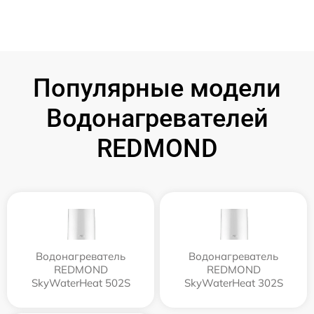
Популярные модели
Водонагревателей
REDMOND
Водонагреватель
Водонагреватель
REDMOND
REDMOND
SkyWaterHeat 502S
SkyWaterHeat 302S