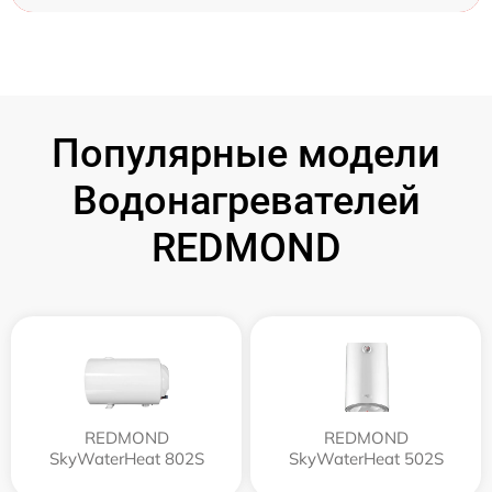
Популярные модели
Водонагревателей
REDMOND
REDMOND
REDMOND
SkyWaterHeat 802S
SkyWaterHeat 502S